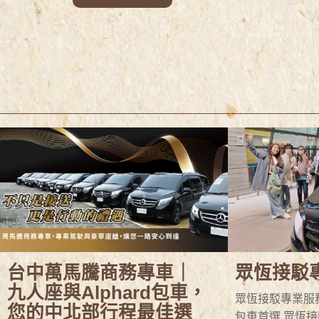
台中萬馬騰商務專車｜
眾恆接駁
九人座與Alphard包車，
眾恆接駁專業服
您的中北部行程最佳選
包車首選 眾恆