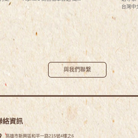
台灣中北
與我們聯繫
聯絡資訊
高雄市新興區和平一路215號4樓之6