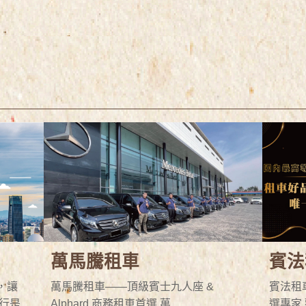
萬馬騰租車
賓法
，讓
萬馬騰租車——頂級賓士九人座 &
賓法租
行是
Alphard 商務租車首選 萬...
選專家