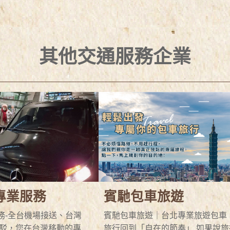
其他交通服務企業
專業服務
賓馳包車旅遊
務-全台機場接送、台灣
賓馳包車旅遊｜台北專業旅遊包車
接駁，您在台灣移動的專
旅行回到「自在的節奏」 如果說旅