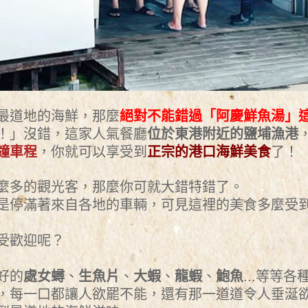
最道地的海鮮，那麼
絕對不能錯過「阿慶鮮魚湯」
！」沒錯，這家人氣餐廳
位於東港附近的鹽埔漁港
鐘車程
，你就可以享受到
正宗的港口海鮮美食
了！
麼多的觀光客，那麼你可就大錯特錯了。
是停滿著來自各地的車輛，可見這裡的美食多麼受
受歡迎呢？
好的
處女蟳
、
生魚片
、
大蝦
、
龍蝦
、
鮑魚
...等等
，每一口都讓人欲罷不能，還有那一道道令人垂涎