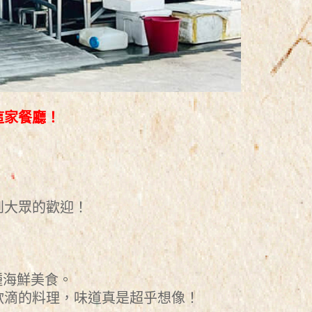
這家餐廳！
，
到大眾的歡迎！
各種海鮮美食。
欲滴的料理，味道真是超乎想像！