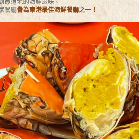
到最道地的海鮮滋味。
家餐廳
譽為東港最佳海鮮餐廳之一！