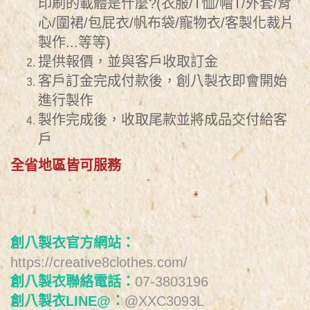
印刷的載體是什麼?(衣服/T恤/帽T/外套/背
心/圍裙/包屁衣/帆布袋/寵物衣/客製化裁片
製作...等等)
提供報價，並與客戶收取訂金
客戶訂金完成付款後，創八製衣即會開始
進行製作
製作完成後，收取尾款並將成品交付給客
戶
全省地區皆可服務
創八製衣官方網站：
https://creative8clothes.com/
創八製衣聯絡電話：
07-3803196
創八製衣LINE@：
@XXC3093L