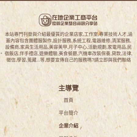
本站專門刊登與介紹最優質的企業店家,工作室,專業技術人才,涵
蓋內容包含團體服製作,設計服務,系統工程,電器維修,清潔服務,
設備商,家具生活用品,美容美甲,月子中心,活動規劃,家電用品,民
宿飯店,伴手禮店,遊樂體驗,美食餐廳,汽機車改裝保養,貸款,法律,
徵信,學習,蒐藏...等,想要宣傳自己的服務嗎?請立即與我們聯絡
主導覽
首頁
平台簡介
企業介紹