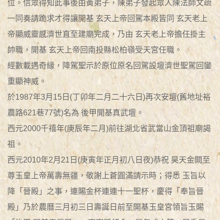
位。信眾得知此事後由黃弟子，陳弟子發起眾人陳法師文疏
一同奏請跪求才得讓開基 玄天上帝回駕本殿皆同 玄天老上
帝顯威靈感濟世直至建廟完成，乃由 玄天老上帝擔任掛主
帥職，開基 玄天上帝回南投縣松柏嶺受天宮任職。
經數載遇奇緣，降駕聖示於原位原名回駕設壇濟世聖駕回鑾
重顯神威。
於1987年3月15日(丁卯年二月二十六日)再次安壇(舊地址裕
農路621巷77號)名為 後甲開基真武壇。
西元2000千禧年(庚辰年二月)前往湖北省武當山金頂祖廟謁
祖。
西元2010年2月21日(庚寅年正月初八日夜)恭祝 昊天金闕至
尊玉皇上帝萬壽無疆，敬謝上蒼圓滿請示時；得悉 玉旨以
降「晉殿」之事，連賜金杯連連十一聖杯，慶得「奉旨晉
殿」乃於農曆三月初三日壽誕日前至開基玉皇宮領旨玉賜