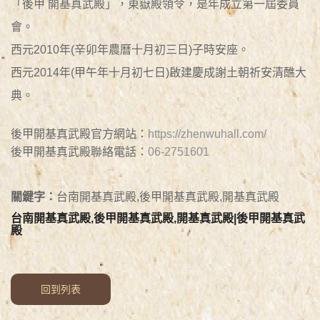
「後甲 開基真武殿」，東嶽殿領令，是年成立第一屆委員
會。
西元2010年(辛卯年農曆十月初三日)子時安座。
西元2014年(甲午年十月初七日)啟建慶成謝土朝祈安清醮大
典​。
後甲開基真武殿官方網站：
https://zhenwuhall.com/
後甲開基真武殿聯絡電話：
06-2751601
關鍵字：
台南開基真武殿,後甲開基真武殿,開基真武殿
台南開基真武殿,後甲開基真武殿,開基真武殿|後甲開基真武
殿
回到列表