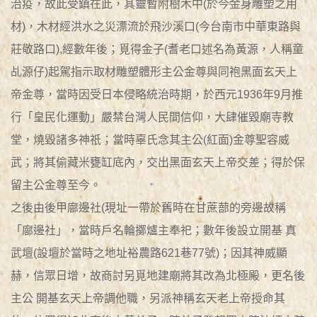
治疫，故此受鎮在此，其靈暫附樹木中(於今金身雕塑之用
材)，木材經洪水之災漂流於飛沙溪口(今台南市中華東路與
莊敬路口),經數年後；覓得金子(耆老口述名為黃源，人稱童
乩源仔)起駕指示取材雕塑體形主公金尊與同袍黑面玄天上
帝金尊，當時因受日本侵略統治時期，於西元1936年9月推
行「皇民化運動」嚴禁台灣人民間信仰，大肆催毀廟寺教
堂，燒毀諸多神祇；當時辜氏念其主公(紅面)金尊聖容威
武；將其偷藏米甕缸底內，交出黑面玄天上帝交差；得於保
留主公金尊至今。
之後由後甲廍邊社(現址一帶於舊時在甘蔗蔀的旁邊故稱
「廍邊社」，當時戶名輪擲爐主奉祀；數年後設立開基 真
武壇(設壇於當時之地址裕農路621巷77號)；因其神威顯
赫，信眾日增，故商討另覓地建廟將其改為北極殿，更名後
主公 開基玄天上帝調他職，另派神稱玄天老上帝授命其