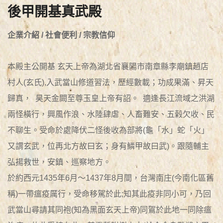
後甲開基真武殿
企業介紹 / 社會便利 / 宗教信仰
本殿主公開基 玄天上帝為湖北省襄陽市南章縣李廟鎮趙店
村人(玄氏),入武當山修道習法，歷經數載；功成果滿、昇天
歸真， 昊天金闕至尊玉皇上帝有詔。 適逢長江流域之洪湖
兩怪橫行，興風作浪、水陸肆虐、人畜難安、五榖欠收、民
不聊生。受命於處降伏二怪後收為部將(龜「水」蛇「火」
又謂玄武，位再北方故曰玄；身有鱗甲故曰武)。跟隨輔主
弘揚救世，安鎮、巡察地方。
於約西元1435年6月～1437年8月間，台灣南庄(今南化區舊
稱)一帶瘟疫厲行，受命移駕於此;知其此疫非同小可，乃回
武當山尋請其同袍(知為黑面玄天上帝)同鴐於此地一同除瘟