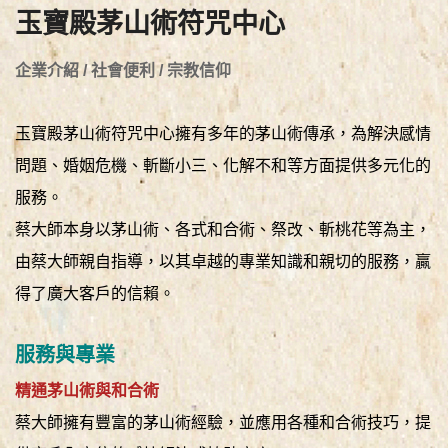
玉寶殿茅山術符咒中心
企業介紹 / 社會便利 / 宗教信仰
玉寶殿茅山術符咒中心擁有多年的茅山術傳承，為解決感情
問題、婚姻危機、斬斷小三、化解不和等方面提供多元化的
服務。
蔡大師本身以茅山術、各式和合術、祭改、斬桃花等為主，
由蔡大師親自指導，以其卓越的專業知識和親切的服務，贏
得了廣大客戶的信賴。
服務與專業
精通茅山術與和合術
蔡大師擁有豐富的茅山術經驗，並應用各種和合術技巧，提