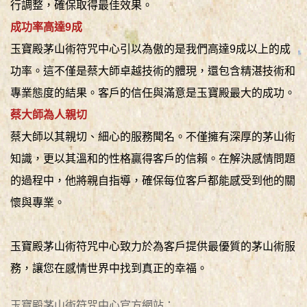
行調整，確保取得最佳效果。
成功率高達9成
玉寶殿茅山術符咒中心引以為傲的是我們高達9成以上的成
功率。這不僅是蔡大師卓越技術的體現，還包含精湛技術和
專業態度的結果。客戶的信任與滿意是玉寶殿最大的成功。
蔡大師為人親切
蔡大師以其親切、細心的服務聞名。不僅擁有深厚的茅山術
知識，更以其溫和的性格贏得客戶的信賴。在解決感情問題
的過程中，他將親自指導，確保每位客戶都能感受到他的關
懷與專業。
玉寶殿茅山術符咒中心致力於為客戶提供最優質的茅山術服
務，讓您在感情世界中找到真正的幸福。
玉寶殿茅山術符咒中心官方網站：