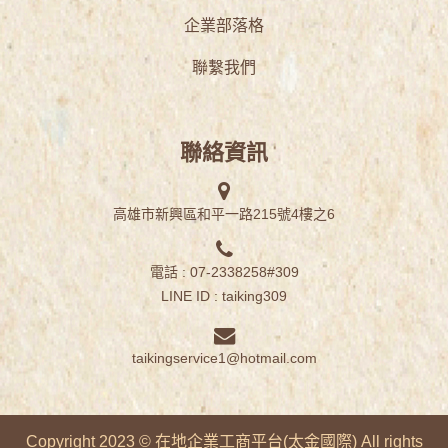
企業部落格
聯繫我們
聯絡資訊
高雄市新興區和平一路215號4樓之6
電話 : 07-2338258#309
LINE ID :
taiking309
taikingservice1@hotmail.com
Copyright 2023 © 在地企業工商平台(
太金國際
) All rights