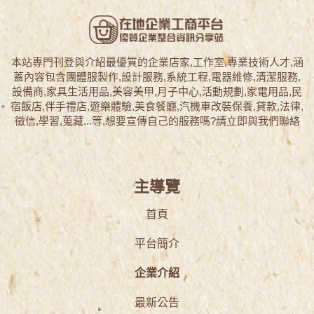
本站專門刊登與介紹最優質的企業店家,工作室,專業技術人才,涵
蓋內容包含團體服製作,設計服務,系統工程,電器維修,清潔服務,
設備商,家具生活用品,美容美甲,月子中心,活動規劃,家電用品,民
宿飯店,伴手禮店,遊樂體驗,美食餐廳,汽機車改裝保養,貸款,法律,
徵信,學習,蒐藏...等,想要宣傳自己的服務嗎?請立即與我們聯絡
主導覽
首頁
平台簡介
企業介紹
最新公告