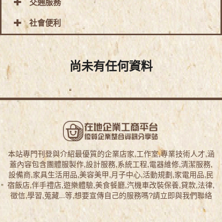
交通服務
社會便利
尚未有任何資料
本站專門刊登與介紹最優質的企業店家,工作室,專業技術人才,涵
蓋內容包含團體服製作,設計服務,系統工程,電器維修,清潔服務,
設備商,家具生活用品,美容美甲,月子中心,活動規劃,家電用品,民
宿飯店,伴手禮店,遊樂體驗,美食餐廳,汽機車改裝保養,貸款,法律,
徵信,學習,蒐藏...等,想要宣傳自己的服務嗎?請立即與我們聯絡