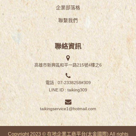
企業部落格
聯繫我們
聯絡資訊
高雄市新興區和平一路215號4樓之6
電話 : 07-2338258#309
LINE ID :
taiking309
taikingservice1@hotmail.com
Copyright 2023 © 在地企業工商平台(
太金國際
) All rights