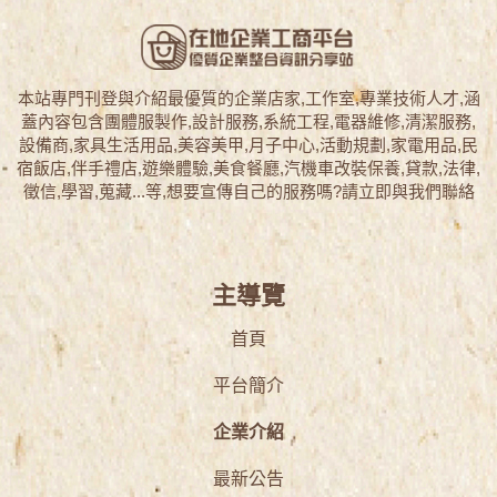
本站專門刊登與介紹最優質的企業店家,工作室,專業技術人才,涵
蓋內容包含團體服製作,設計服務,系統工程,電器維修,清潔服務,
設備商,家具生活用品,美容美甲,月子中心,活動規劃,家電用品,民
宿飯店,伴手禮店,遊樂體驗,美食餐廳,汽機車改裝保養,貸款,法律,
徵信,學習,蒐藏...等,想要宣傳自己的服務嗎?請立即與我們聯絡
主導覽
首頁
平台簡介
企業介紹
最新公告