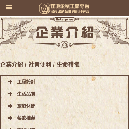
企業介紹
/ 社會便利
/ 生命禮儀
工程設計
生活品質
旅遊休閒
餐飲推薦