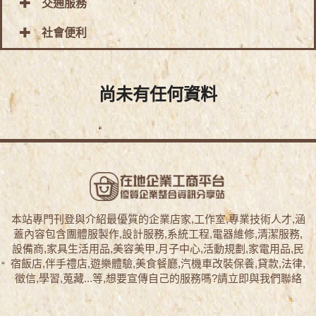
交通服務
社會便利
尚未有任何資料
本站專門刊登與介紹最優質的企業店家,工作室,專業技術人才,涵
蓋內容包含團體服製作,設計服務,系統工程,電器維修,清潔服務,
設備商,家具生活用品,美容美甲,月子中心,活動規劃,家電用品,民
宿飯店,伴手禮店,遊樂體驗,美食餐廳,汽機車改裝保養,貸款,法律,
徵信,學習,蒐藏...等,想要宣傳自己的服務嗎?請立即與我們聯絡